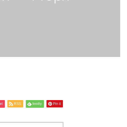
et
RSS
feedly
Pin it